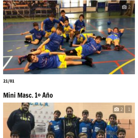
2
21/01
Mini Masc. 1º Año
2
1