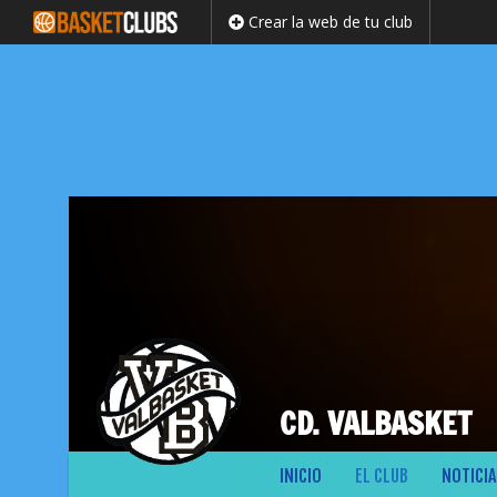
Crear la web de tu club
CD. VALBASKET
Saltar
INICIO
EL CLUB
NOTICIA
al