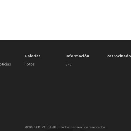
Galerías
Información
Patrocinado
oticias
Fotos
3×3
© 2026 CD. VALBASKET. Todos los derechos reservados.