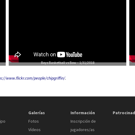
Boys Basketball vs Bow – 1/31/2018
s://www.flickr.com/people/chipgriffin/
.
Galerías
Información
Patrocina
ipo
Fotos
Inscripción de
Vídeos
jugadores/as