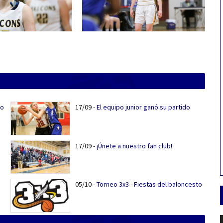
do
17/09
-
El equipo junior ganó su partido
17/09
-
¡Únete a nuestro fan club!
05/10
-
Torneo 3x3 - Fiestas del baloncesto