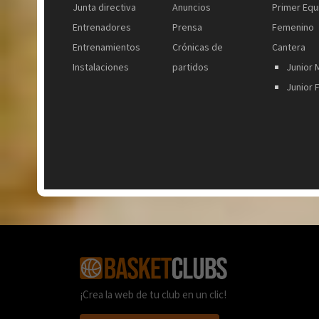
Junta directiva
Anuncios
Primer Equ
Entrenadores
Prensa
Femenino
Entrenamientos
Crónicas de
Cantera
Instalaciones
partidos
Junior 
Junior
¡Crea la web de tu club en un clic!