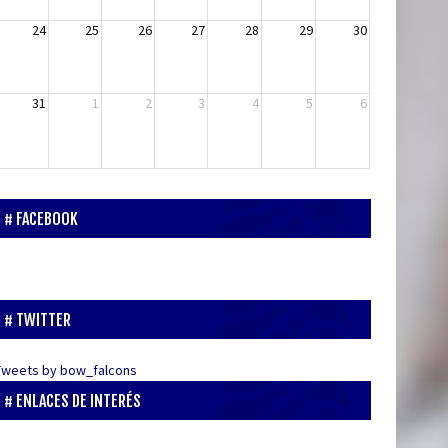
24
25
26
27
28
29
30
31
1
2
3
4
5
6
FACEBOOK
TWITTER
Tweets by bow_falcons
ENLACES DE INTERÉS