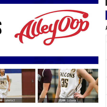
a
09
- Galería 2
17/09
- Galería 1