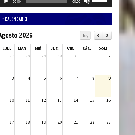
00:00
00:00
de
las
udio
teclas
de
CALENDARIO
flecha
arriba/abajo
Agosto 2026
Hoy
para
aumentar
LUN.
MAR.
MIÉ.
JUE.
VIE.
SÁB.
DOM.
o
27
28
29
30
31
1
2
disminuir
el
volumen.
3
4
5
6
7
8
9
10
11
12
13
14
15
16
17
18
19
20
21
22
23