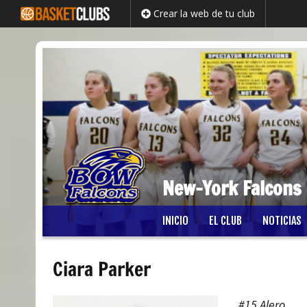
Crear la web de tu club
New-York Falcons
Saltar
INICIO
EL CLUB
NOTICIAS
al
contenido
Ciara Parker
#15
Alero