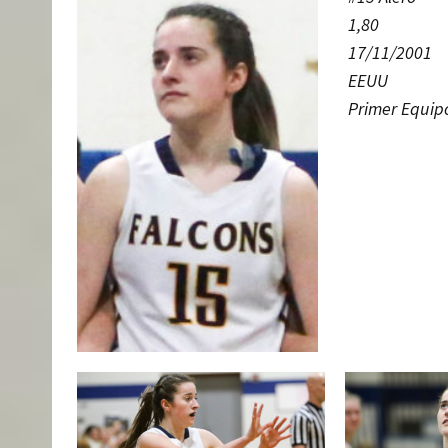
1,80
17/11/2001
EEUU
Primer Equip