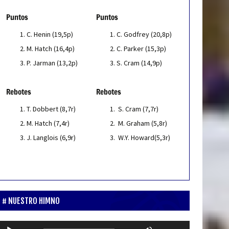
Puntos
Puntos
C. Henin (19,5p)
C. Godfrey (20,8p)
M. Hatch (16,4p)
C. Parker (15,3p)
P. Jarman (13,2p)
S. Cram (14,9p)
Rebotes
Rebotes
T. Dobbert (8,7r)
S. Cram (7,7r)
M. Hatch (7,4r)
M. Graham (5,8r)
J. Langlois (6,9r)
W.Y. Howard(5,3r)
NUESTRO HIMNO
Reproductor
Utiliza