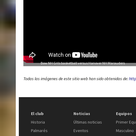
Bow NH Grils basketball versus Hanover NH Marauders
Todas las imágenes de este sitio web han sido obtenidas de:
http
El club
Noticias
Equipos
Historia
Últimas noticias
Primer Equ
Palmarés
Eventos
Masculino