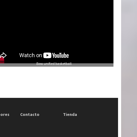
Bow unified basketball
dores
Contacto
Tienda