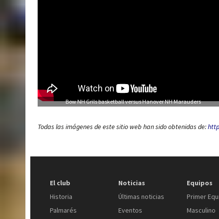
Bow NH Grils basketball versus Hanover NH Marauders
Todas las imágenes de este sitio web han sido obtenidas de:
http
El club
Noticias
Equipos
Historia
Últimas noticias
Primer Equ
Palmarés
Eventos
Masculino