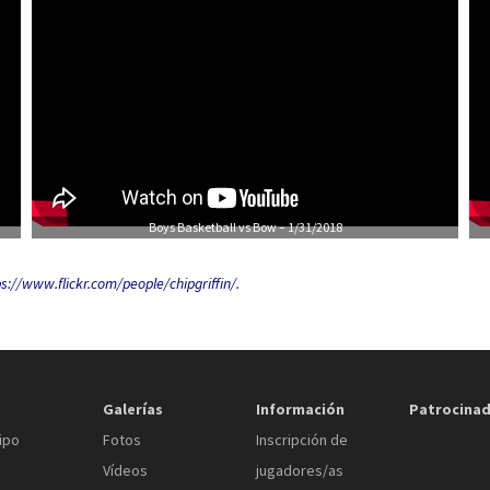
Boys Basketball vs Bow – 1/31/2018
s://www.flickr.com/people/chipgriffin/
.
Galerías
Información
Patrocina
ipo
Fotos
Inscripción de
Vídeos
jugadores/as