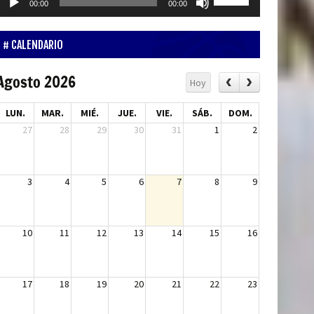
00:00
00:00
de
las
udio
teclas
de
CALENDARIO
flecha
arriba/abajo
Agosto 2026
Hoy
para
aumentar
LUN.
MAR.
MIÉ.
JUE.
VIE.
SÁB.
DOM.
o
27
28
29
30
31
1
2
disminuir
el
volumen.
3
4
5
6
7
8
9
10
11
12
13
14
15
16
17
18
19
20
21
22
23