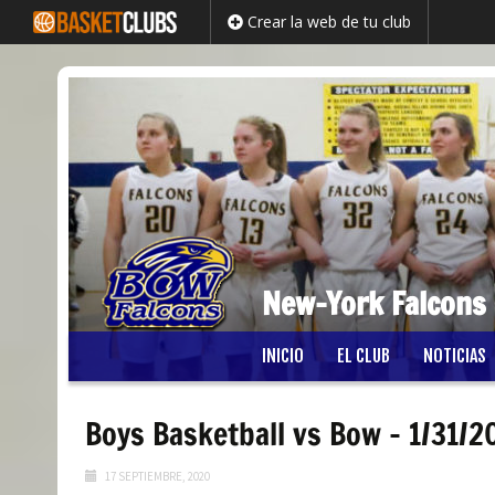
Crear la web de tu club
New-York Falcons
Saltar
INICIO
EL CLUB
NOTICIAS
al
contenido
Boys Basketball vs Bow – 1/31/2
17 SEPTIEMBRE, 2020