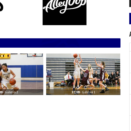
a
09
- Galería 2
17/09
- Galería 1