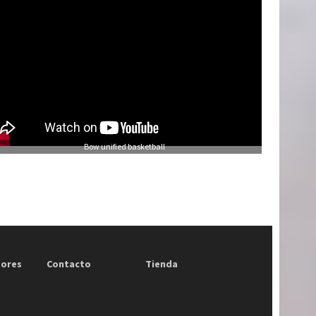
Bow unified basketball
dores
Contacto
Tienda