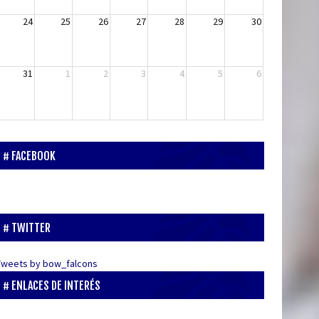
24
25
26
27
28
29
30
31
1
2
3
4
5
6
FACEBOOK
TWITTER
Tweets by bow_falcons
ENLACES DE INTERÉS