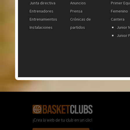
Junta directiva
Anuncios
Primer Equ
Entrenadores
Prensa
Femenino
Entrenamientos
Crónicas de
Cantera
Instalaciones
partidos
Junior 
Junior
¡Crea la web de tu club en un clic!