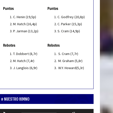
Puntos
Puntos
C. Henin (19,5p)
C. Godfrey (20,8p)
M. Hatch (16,4p)
C. Parker (15,3p)
P. Jarman (13,2p)
S. Cram (14,9p)
Rebotes
Rebotes
T. Dobbert (8,7r)
S. Cram (7,7r)
M. Hatch (7,4r)
M. Graham (5,8r)
J. Langlois (6,9r)
W.Y. Howard(5,3r)
NUESTRO HIMNO
Reproductor
Utiliza