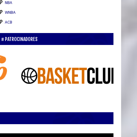
NBA
WNBA
ACB
PATROCINADORES