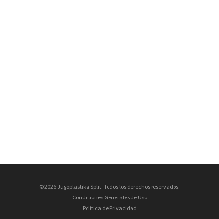
© 2026 Jugoplastika Split. Todos los derechos reservados.
Condiciones Generales de Uso
Política de Privacidad